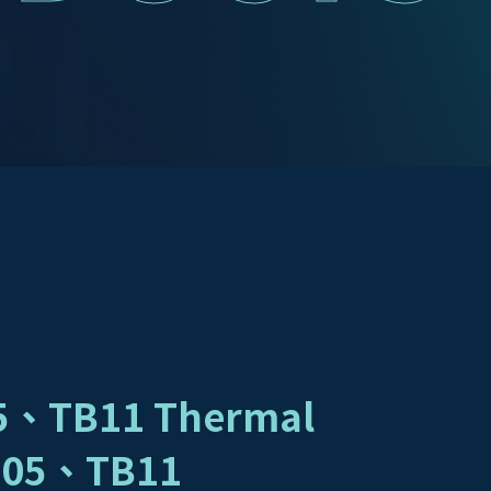
TB11 Thermal
B05、TB11