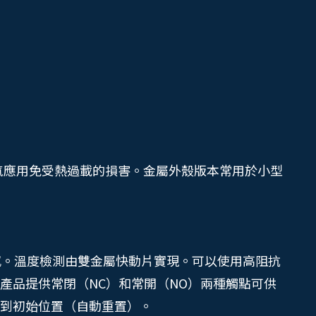
型電氣應用免受熱過載的損害。金屬外殼版本常用於小型
流不敏感。溫度檢測由雙金屬快動片實現。可以使用高阻抗
產品提供常閉（NC）和常開（NO）兩種觸點可供
復到初始位置（自動重置）。