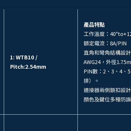
產品特點
工作溫度：40°to+1
額定電流：8A/PIN
直角和彎角結構設計，
1: WTB10 /
AWG24，外徑1.75m
Pitch:2.54mm
PIN數：2、3、4、5
排）。
連接器兩側鎖扣設計
顏色及鍵位多種防誤差