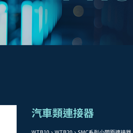
汽車類連接器
WTB10、WTB20、SMC系列小間距連