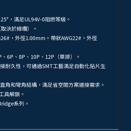
125°，滿足UL94V-0阻燃等級。
N（取決於線纜）。
6#，外徑1.00mm。帶狀AWG22#，外徑
4P、6P、8P、10P、12P（單排）。
接耐久性，可通過SMT工藝滿足自動化貼片生
直角和彎角結構，滿足省空間方案連接需求。
助工具解鎖。
Bridge系列。