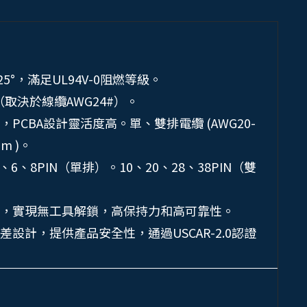
25°，滿足UL94V-0阻燃等級。
 （取決於線纜AWG24#）。
PCBA設計靈活度高。單、雙排電纜 (AWG20-
m )。
、6、8PIN（單排）。10、20、28、38PIN（雙
，實現無工具解鎖，高保持力和高可靠性。
設計，提供產品安全性，通過USCAR-2.0認證