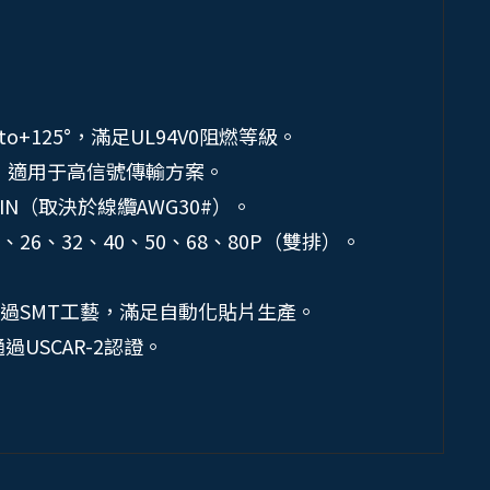
to+125°，滿足UL94V0阻燃等級。
/s，適用于高信號傳輸方案。
PIN（取決於線纜AWG30#）。
0、26、32、40、50、68、80P（雙排）。
過SMT工藝，滿足自動化貼片生產。
過USCAR-2認證。