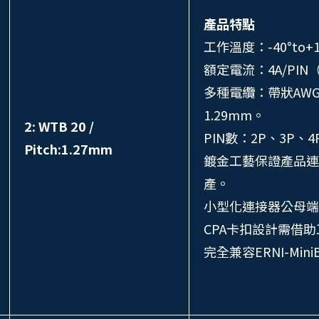
產品特點
工作溫度：-40°to+
額定電流：4A/PI
多種電纜：帶狀AWG2
1.29mm。
2: WTB 20 /
PIN數：2P、3P、
Pitch:1.27mm
鍍金工藝保證產品連
產。
小型化連接器公母端
CPA卡扣設計需借
完全兼容ERNI-Mini